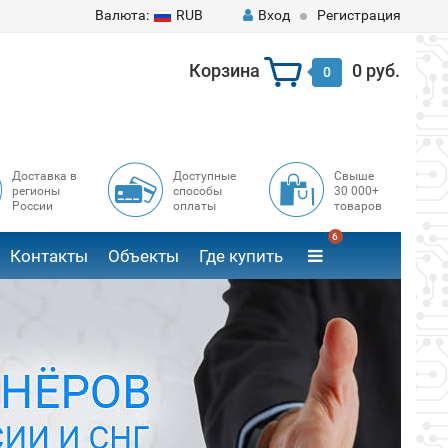
Валюта:
RUB
Вход
Регистрация
Корзина
0 руб.
0
Доставка в
Доступные
Свыше
регионы
способы
30 000+
России
оплаты
товаров
6
Контакты
Объекты
Где купить