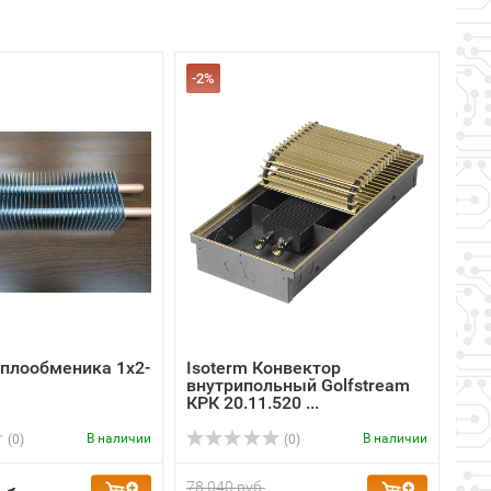
-2%
еплообменика 1x2-
Isoterm Конвектор
внутрипольный Golfstrеam
КРК 20.11.520 ...
В наличии
В наличии
(0)
(0)
78 040 руб.
уб.
76 470 руб.