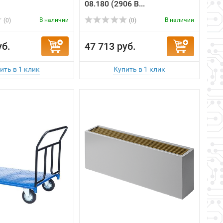
уб.
47 713 руб.
лесная тележка
Isoterm напольный
-И (800x1500)
конвектор Коралл НКДН 05-
08.150 (2354 В...