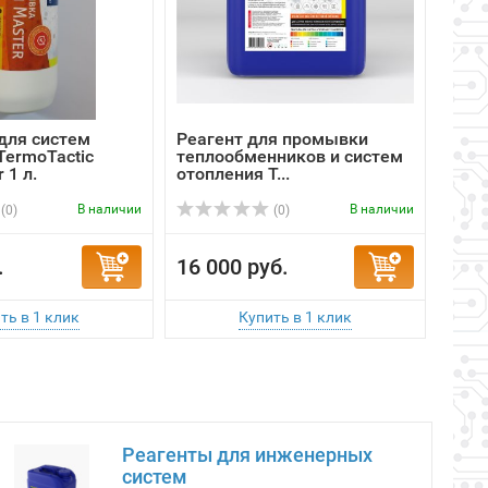
для систем
Реагент для промывки
Реаг
TermoTactic
теплообменников и систем
тепл
 1 л.
отопления T...
отоп
В наличии
В наличии
(0)
(0)
.
16 000 руб.
16 
Реагенты для инженерных
систем
Кислотные
Щелочные
Нейтральные
Аксесуары