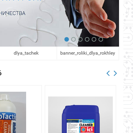
dlya_tachek
banner_roliki_dlya_rokhley
6