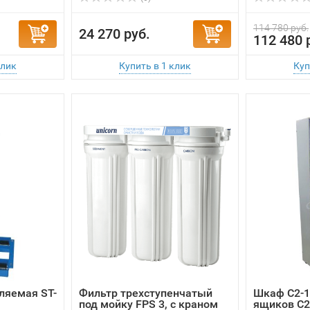
ляемая ST-
Фильтр трехступенчатый
Шкаф С2-1
под мойку FPS 3, с краном
ящиков С2
В наличии
В наличии
(0)