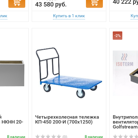
-2%
й
Четырехколесная тележка
Внутрипол
 НКНН 20-
КП-450 200-И (700x1250)
вентилято
Golfstrеam.
В наличии
В наличии
(0)
114 780 руб.
24 270 руб.
112 480 