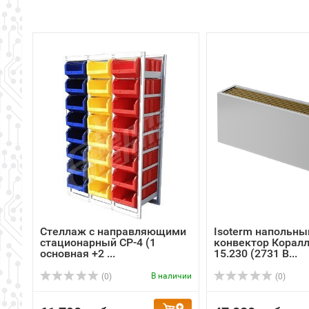
Стеллаж с направляющими
Isoterm напольны
стационарный CP-4 (1
конвектор Коралл
основная +2 ...
15.230 (2731 В...
В наличии
(0)
(0)
61 790 руб.
47 828 руб.