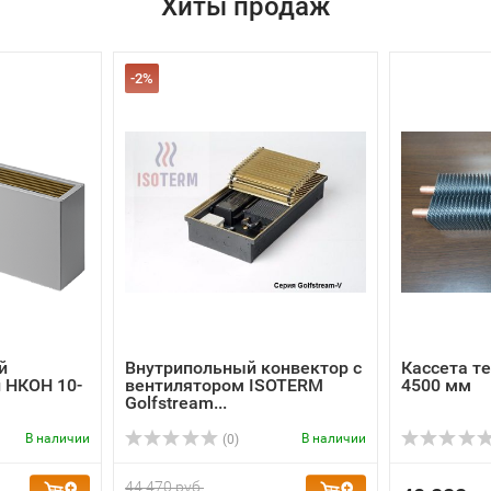
-2%
й
Внутрипольный конвектор с
Кассета т
 НКОН 10-
вентилятором ISOTERM
4500 мм
Golfstrеam...
В наличии
В наличии
(0)
44 470 руб.
40 222 р
43 580 руб.