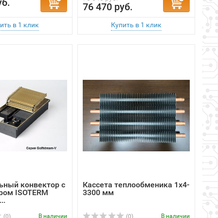
ьный конвектор с
Кассета теплообменика 1x4-
ром ISOTERM
3300 мм
..
В наличии
В наличии
(0)
(0)
59 449 руб.
руб.