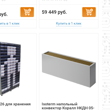
26 для хранения
Isoterm напольный
конвектор Коралл НКДН 05-
08.180 (2906 В...
В наличии
В наличии
(0)
(0)