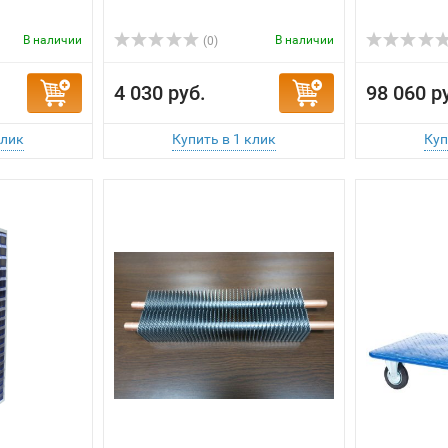
4 030 руб.
98 060 р
 хранения
Кассета теплообменика 1x2-
Четырехко
ов C2
4600 мм
КП-900 250