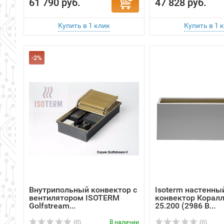
-2%
Внутрипольный конвектор с
Isoterm настенны
вентилятором ISOTERM
конвектор Коралл
Golfstrеam...
25.200 (2986 В...
В наличии
(0)
(0)
109 350 руб.
26 699 руб.
107 160 руб.