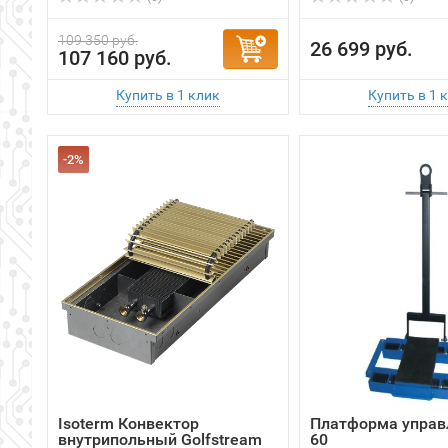
-2%
Isoterm Конвектор
Платформа управ
внутрипольный Golfstrеam
60
КРК 34.11.140 ...
В наличии
(0)
(0)