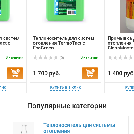
я систем
Теплоноситель для систем
Промывка 
actic
отопления TermoTactic
отопления 
EcoGreen -...
CleanMaster
В наличии
В наличии
(0)
1 700 руб.
1 400 руб
Популярные категории
Теплоноситель для системы
отопления
КОТЛОВАЯ ВОДА AQUA ELEMENT
ТЕПЛОНОСИТЕЛЬ RedAlert-65
ТЕПЛОНОСИТЕЛЬ EcoBlue-30 ЭКО