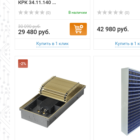
30 090 руб.
42 980 руб.
29 480 руб.
-2%
Isoterm Конвектор
Шкаф С2-90М для
внутрипольный Golfstrеam
выдвижных ящик
КРК 20.11.560 ...