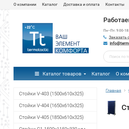
О компании
Каталог
Доставка и оплата
Контакты
Работаем
Пн–Пт: 9:00-1
Заказать 
info@termo
Каталог товаров
Каталог
О ко
Главная
Cтойки V-403 (1500x610х325)
Cтойки V-404 (1650х610х325)
С
Cтойки V-405 (1850x610х325)