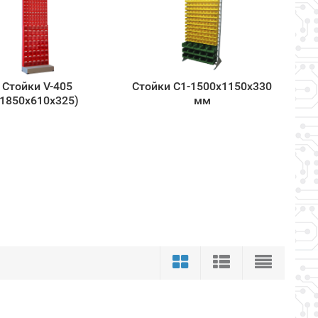
Cтойки V-405
Стойки С1-1500х1150х330
(1850x610х325)
мм