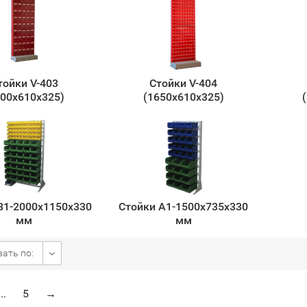
тойки V-403
Cтойки V-404
500x610х325)
(1650х610х325)
В1-2000х1150х330
Стойки А1-1500х735х330
мм
мм
ать по:
...
5
→